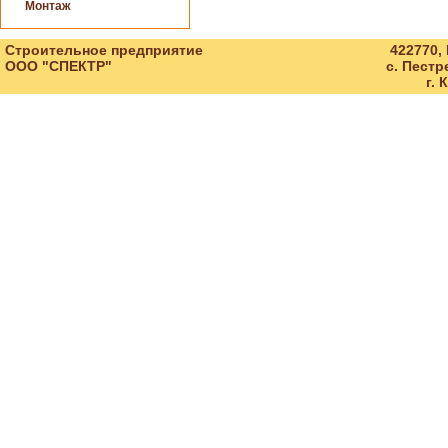
Монтаж
Строительное предприятие
422770,
ООО "СПЕКТР"
с. Пестр
г. 