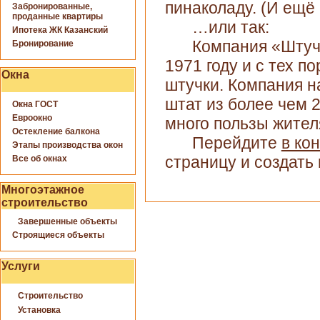
пинаколаду. (И ещё 
Забронированные,
проданные квартиры
…или так:
Ипотека ЖК Казанский
Компания «Штуч
Бронирование
1971 году и с тех п
Окна
штучки. Компания н
штат из более чем 
Окна ГОСТ
Евроокно
много пользы жител
Остекление балкона
Перейдите
в ко
Этапы производства окон
страницу и создать 
Все об окнах
Многоэтажное
строительство
Завершенные объекты
Строящиеся объекты
Услуги
Строительство
Установка