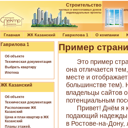
Строительство
частных и многоэтажных домов
де
индивидуальные проекты
Главная
ЖК Казанский
Гаврилова 1
О компании
Гаврилова 1
Пример стран
Об объекте
Это пример стра
Техническая документация
Выбрать квартиру
она отличается тем,
Ипотека
месте и отображает
большинстве тем). 
ЖК Казанский
владельцы сайтов 
Об объекте
потенциальным посе
Техническая документация
Привет! Днём я 
Расположение ЖК
Казанский
подающий надежды а
Цена и план квартир в ЖК
Казанский
в Ростове-на-Дону,
Планы этажей.