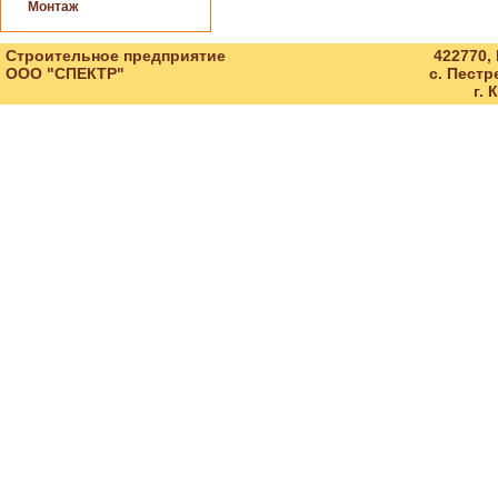
Монтаж
Строительное предприятие
422770,
ООО "СПЕКТР"
с. Пестр
г. 