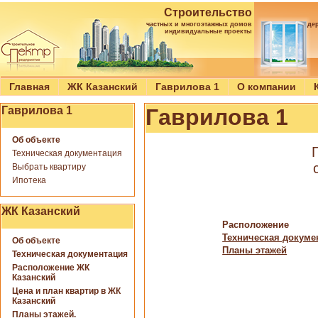
Строительство
частных и многоэтажных домов
де
индивидуальные проекты
Главная
ЖК Казанский
Гаврилова 1
О компании
Гаврилова 1
Гаврилова 1
Об объекте
Техническая документация
Выбрать квартиру
Ипотека
ЖК Казанский
Расположение
Техническая докуме
Об объекте
Планы этажей
Техническая документация
Расположение ЖК
Казанский
Цена и план квартир в ЖК
Казанский
Планы этажей.