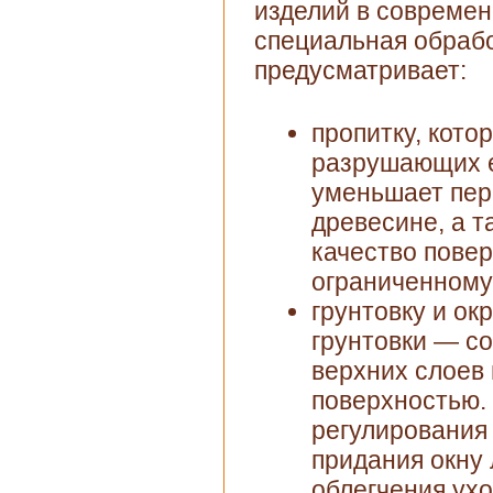
изделий в современ
специальная обрабо
предусматривает:
пропитку, кото
разрушающих е
уменьшает пер
древесине, а т
качество пове
ограниченному
грунтовку и ок
грунтовки — с
верхних слоев
поверхностью.
регулирования
придания окну 
облегчения ухо