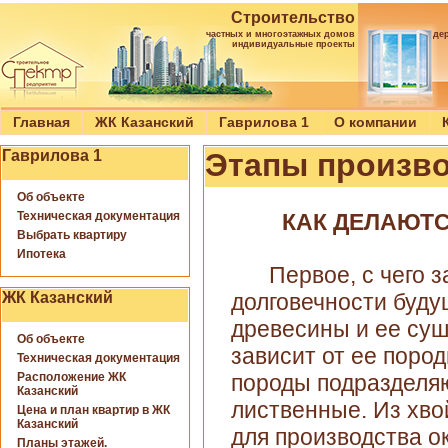
Строительство
частных и многоэтажных домов
де
индивидуальные проекты
Главная
ЖК Казанский
Гаврилова 1
О компании
Гаврилова 1
Этапы произво
Об объекте
Техническая документация
КАК ДЕЛАЮТ
Выбрать квартиру
Ипотека
Первое, с чего 
ЖК Казанский
долговечности буду
древесины и ее суш
Об объекте
зависит от ее поро
Техническая документация
Расположение ЖК
породы подразделя
Казанский
лиственные. Из хв
Цена и план квартир в ЖК
Казанский
для производства о
Планы этажей.