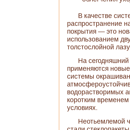
В качестве сист
распространение н
покрытия — это нов
использованием дву
толстослойной лазу
На сегодняшний 
применяются новые
системы окрашивани
атмосфероустойчив
водорастворимых ак
коротким временем
условиях.
Неотьемлемой ч
стали стеклопакеты 