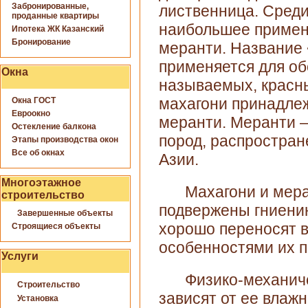
Забронированные,
лиственница. Сред
проданные квартиры
наибольшее примен
Ипотека ЖК Казанский
Бронирование
меранти. Название 
применяется для об
Окна
называемых, красн
махагони принадлеж
Окна ГОСТ
Евроокно
меранти. Меранти —
Остекление балкона
пород, распростран
Этапы производства окон
Все об окнах
Азии.
Многоэтажное
Махагони и мера
строительство
подвержены гниени
Завершенные объекты
хорошо переносят в
Строящиеся объекты
особенностями их п
Услуги
Физико-механич
Строительство
зависят от ее влаж
Установка