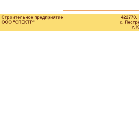
Строительное предприятие
422770,
ООО "СПЕКТР"
с. Пестр
г. 